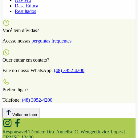
Nav Pro
Dasa Educa
Resultados
Você tem dúvidas?
Acesse nossas
perguntas frequentes
Quer entrar em contato?
Fale no nosso WhatsApp:
(48) 3952-4200
Prefere ligar?
Telefone:
(48) 3952-4200
Voltar ao topo
Responsável Técnico:
Dra. Annelise C. Wengerkievicz Lopes |
CRMSC-12400