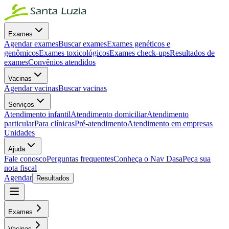
Exames
Agendar exames
Buscar exames
Exames genéticos e
genômicos
Exames toxicológicos
Exames check-ups
Resultados de
exames
Convênios atendidos
Vacinas
Agendar vacinas
Buscar vacinas
Serviços
Atendimento infantil
Atendimento domiciliar
Atendimento
particular
Para clínicas
Pré-atendimento
Atendimento em empresas
Unidades
Ajuda
Fale conosco
Perguntas frequentes
Conheça o Nav Dasa
Peça sua
nota fiscal
Agendar
Resultados
Exames
Vacinas