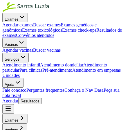
Exames
Agendar exames
Buscar exames
Exames genéticos e
genômicos
Exames toxicológicos
Exames check-ups
Resultados de
exames
Convênios atendidos
Vacinas
Agendar vacinas
Buscar vacinas
Serviços
Atendimento infantil
Atendimento domiciliar
Atendimento
particular
Para clínicas
Pré-atendimento
Atendimento em empresas
Unidades
Ajuda
Fale conosco
Perguntas frequentes
Conheça o Nav Dasa
Peça sua
nota fiscal
Agendar
Resultados
Exames
Vacinas