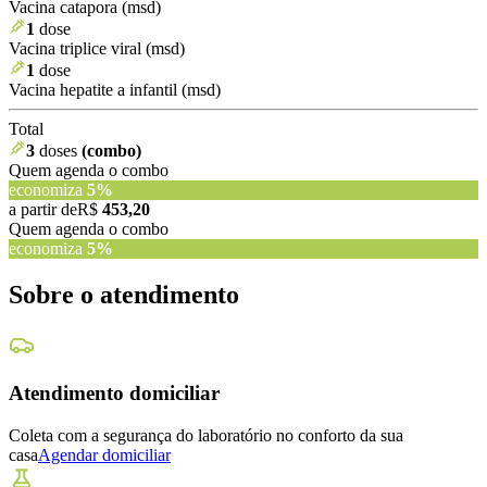
Vacina catapora (msd)
1
dose
Vacina triplice viral (msd)
1
dose
Vacina hepatite a infantil (msd)
Total
3
doses
(combo)
Quem agenda o combo
economiza
5
%
a partir de
R$
453,20
Quem agenda o combo
economiza
5
%
Sobre o atendimento
Atendimento domiciliar
Coleta com a segurança do laboratório no conforto da sua
casa
Agendar domiciliar