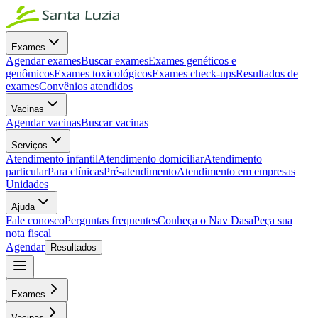
Exames
Agendar exames
Buscar exames
Exames genéticos e
genômicos
Exames toxicológicos
Exames check-ups
Resultados de
exames
Convênios atendidos
Vacinas
Agendar vacinas
Buscar vacinas
Serviços
Atendimento infantil
Atendimento domiciliar
Atendimento
particular
Para clínicas
Pré-atendimento
Atendimento em empresas
Unidades
Ajuda
Fale conosco
Perguntas frequentes
Conheça o Nav Dasa
Peça sua
nota fiscal
Agendar
Resultados
Exames
Vacinas