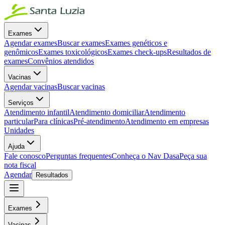
Exames
Agendar exames
Buscar exames
Exames genéticos e
genômicos
Exames toxicológicos
Exames check-ups
Resultados de
exames
Convênios atendidos
Vacinas
Agendar vacinas
Buscar vacinas
Serviços
Atendimento infantil
Atendimento domiciliar
Atendimento
particular
Para clínicas
Pré-atendimento
Atendimento em empresas
Unidades
Ajuda
Fale conosco
Perguntas frequentes
Conheça o Nav Dasa
Peça sua
nota fiscal
Agendar
Resultados
Exames
Vacinas