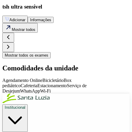
tsh ultra sensivel
Adicionar
Informações
Mostrar
todos
Mostrar
todos os exames
Comodidades da unidade
Agendamento Online
Bicicletário
Box
pediátrico
Cafeteria
Estacionamento
Serviço de
Desjejum
WhatsApp
Wi-Fi
Institucional