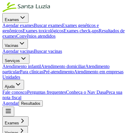
Exames
Agendar exames
Buscar exames
Exames genéticos e
genômicos
Exames toxicológicos
Exames check-ups
Resultados de
exames
Convênios atendidos
Vacinas
Agendar vacinas
Buscar vacinas
Serviços
Atendimento infantil
Atendimento domiciliar
Atendimento
particular
Para clínicas
Pré-atendimento
Atendimento em empresas
Unidades
Ajuda
Fale conosco
Perguntas frequentes
Conheça o Nav Dasa
Peça sua
nota fiscal
Agendar
Resultados
Exames
Vacinas