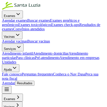
Exames
Agendar exames
Buscar exames
Exames genéticos e
genômicos
Exames toxicológicos
Exames check-ups
Resultados de
exames
Convênios atendidos
Vacinas
Agendar vacinas
Buscar vacinas
Serviços
Atendimento infantil
Atendimento domiciliar
Atendimento
particular
Para clínicas
Pré-atendimento
Atendimento em empresas
Unidades
Ajuda
Fale conosco
Perguntas frequentes
Conheça o Nav Dasa
Peça sua
nota fiscal
Agendar
Resultados
Exames
Vacinas