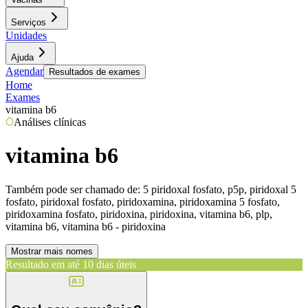
Serviços
Unidades
Ajuda
Agendar
Resultados de exames
Home
Exames
vitamina b6
Análises clínicas
vitamina b6
Também pode ser chamado de:
5 piridoxal fosfato, p5p, piridoxal 5
fosfato, piridoxal fosfato, piridoxamina, piridoxamina 5 fosfato,
piridoxamina fosfato, piridoxina, piridoxina, vitamina b6, plp,
vitamina b6, vitamina b6 - piridoxina
Mostrar mais nomes
Resultado em até
10 dias úteis