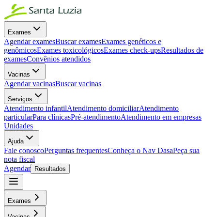
Exames
Agendar exames
Buscar exames
Exames genéticos e
genômicos
Exames toxicológicos
Exames check-ups
Resultados de
exames
Convênios atendidos
Vacinas
Agendar vacinas
Buscar vacinas
Serviços
Atendimento infantil
Atendimento domiciliar
Atendimento
particular
Para clínicas
Pré-atendimento
Atendimento em empresas
Unidades
Ajuda
Fale conosco
Perguntas frequentes
Conheça o Nav Dasa
Peça sua
nota fiscal
Agendar
Resultados
Exames
Vacinas