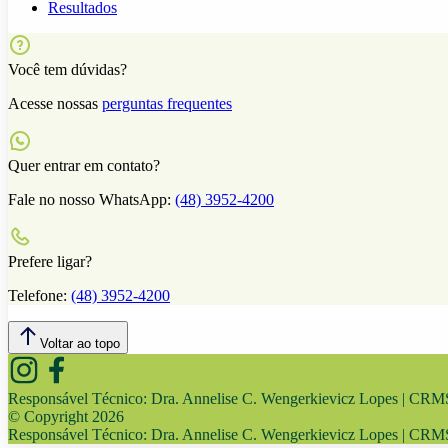
Resultados
Você tem dúvidas?
Acesse nossas
perguntas frequentes
Quer entrar em contato?
Fale no nosso WhatsApp:
(48) 3952-4200
Prefere ligar?
Telefone:
(48) 3952-4200
Voltar ao topo
Responsável Técnico:
Dra. Annelise C. Wengerkievicz Lopes | CR
© Copyright
2026
Responsável Técnico:
Dra. Annelise C. Wengerkievicz Lopes | CR