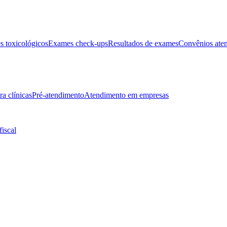
 toxicológicos
Exames check-ups
Resultados de exames
Convênios ate
ra clínicas
Pré-atendimento
Atendimento em empresas
fiscal