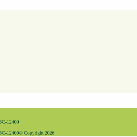
MSC-12400
MSC-12400
© Copyright
2026