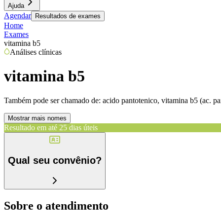
Ajuda
Agendar
Resultados de exames
Home
Exames
vitamina b5
Análises clínicas
vitamina b5
Também pode ser chamado de:
acido pantotenico, vitamina b5 (ac. pa
Mostrar mais nomes
Resultado em até
25 dias úteis
Qual seu convênio?
Sobre o atendimento