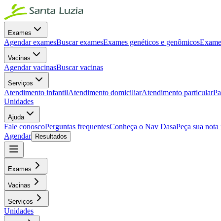
Exames
Agendar exames
Buscar exames
Exames genéticos e genômicos
Exames
Vacinas
Agendar vacinas
Buscar vacinas
Serviços
Atendimento infantil
Atendimento domiciliar
Atendimento particular
Pa
Unidades
Ajuda
Fale conosco
Perguntas frequentes
Conheça o Nav Dasa
Peça sua nota 
Agendar
Resultados
Exames
Vacinas
Serviços
Unidades