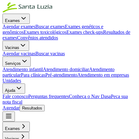
Exames
Agendar exames
Buscar exames
Exames genéticos e
genômicos
Exames toxicológicos
Exames check-ups
Resultados de
exames
Convênios atendidos
Vacinas
Agendar vacinas
Buscar vacinas
Serviços
Atendimento infantil
Atendimento domiciliar
Atendimento
particular
Para clínicas
Pré-atendimento
Atendimento em empresas
Unidades
Ajuda
Fale conosco
Perguntas frequentes
Conheça o Nav Dasa
Peça sua
nota fiscal
Agendar
Resultados
Exames
Vacinas