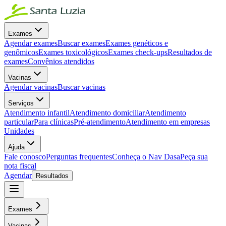
Exames
Agendar exames
Buscar exames
Exames genéticos e
genômicos
Exames toxicológicos
Exames check-ups
Resultados de
exames
Convênios atendidos
Vacinas
Agendar vacinas
Buscar vacinas
Serviços
Atendimento infantil
Atendimento domiciliar
Atendimento
particular
Para clínicas
Pré-atendimento
Atendimento em empresas
Unidades
Ajuda
Fale conosco
Perguntas frequentes
Conheça o Nav Dasa
Peça sua
nota fiscal
Agendar
Resultados
Exames
Vacinas