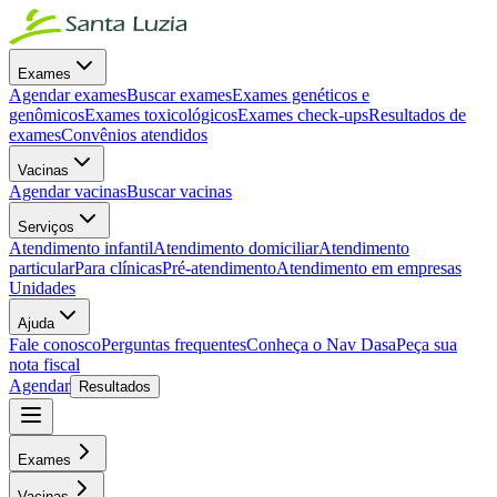
Exames
Agendar exames
Buscar exames
Exames genéticos e
genômicos
Exames toxicológicos
Exames check-ups
Resultados de
exames
Convênios atendidos
Vacinas
Agendar vacinas
Buscar vacinas
Serviços
Atendimento infantil
Atendimento domiciliar
Atendimento
particular
Para clínicas
Pré-atendimento
Atendimento em empresas
Unidades
Ajuda
Fale conosco
Perguntas frequentes
Conheça o Nav Dasa
Peça sua
nota fiscal
Agendar
Resultados
Exames
Vacinas