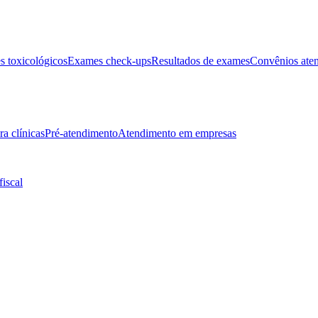
 toxicológicos
Exames check-ups
Resultados de exames
Convênios ate
ra clínicas
Pré-atendimento
Atendimento em empresas
fiscal