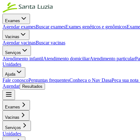
Exames
Agendar exames
Buscar exames
Exames genéticos e genômicos
Exames
Vacinas
Agendar vacinas
Buscar vacinas
Serviços
Atendimento infantil
Atendimento domiciliar
Atendimento particular
Pa
Unidades
Ajuda
Fale conosco
Perguntas frequentes
Conheça o Nav Dasa
Peça sua nota 
Agendar
Resultados
Exames
Vacinas
Serviços
Unidades