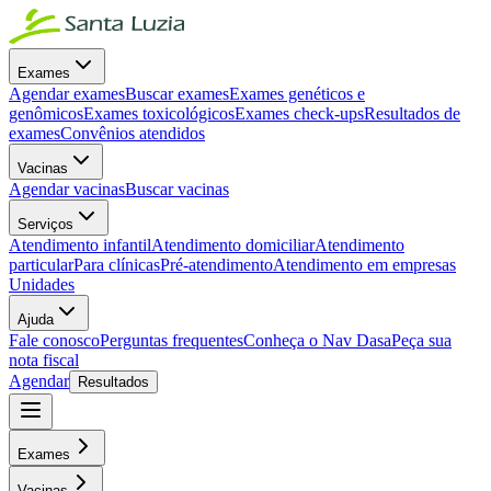
Exames
Agendar exames
Buscar exames
Exames genéticos e
genômicos
Exames toxicológicos
Exames check-ups
Resultados de
exames
Convênios atendidos
Vacinas
Agendar vacinas
Buscar vacinas
Serviços
Atendimento infantil
Atendimento domiciliar
Atendimento
particular
Para clínicas
Pré-atendimento
Atendimento em empresas
Unidades
Ajuda
Fale conosco
Perguntas frequentes
Conheça o Nav Dasa
Peça sua
nota fiscal
Agendar
Resultados
Exames
Vacinas