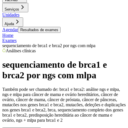
Serviços
Unidades
Ajuda
Agendar
Resultados de exames
Home
Exames
sequenciamento de brca1 e brca2 por ngs com mlpa
Análises clínicas
sequenciamento de brca1 e
brca2 por ngs com mlpa
Também pode ser chamado de:
brca1 e brca2: análise ngs e mlpa,
ngs e mlpa para câncer de mama e ovário hereditários, câncer de
ovário, câncer de mama, câncer de próstata, câncer de pâncreas,
mutacões nos genes brca1 e brca2, mutacões, deleções e duplicações
nos genes brca1 e brca2, brca, sequenciamento completo dos genes
brca1 e brca2, predisposição hereditária ao câncer de mama e
ovário, ngs + mlpa para brca1 e 2