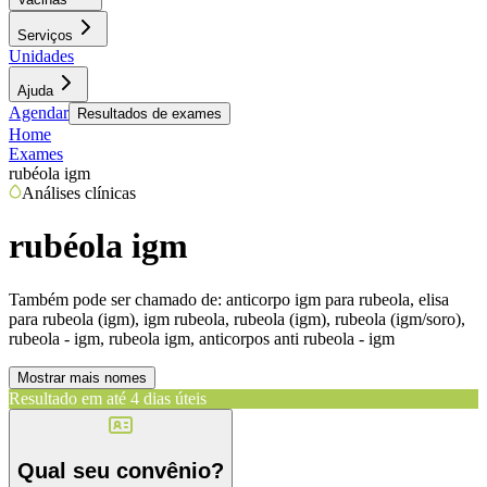
Serviços
Unidades
Ajuda
Agendar
Resultados de exames
Home
Exames
rubéola igm
Análises clínicas
rubéola igm
Também pode ser chamado de:
anticorpo igm para rubeola, elisa
para rubeola (igm), igm rubeola, rubeola (igm), rubeola (igm/soro),
rubeola - igm, rubeola igm, anticorpos anti rubeola - igm
Mostrar mais nomes
Resultado em até
4 dias úteis
Qual seu convênio?