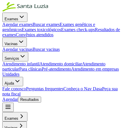
Exames
Agendar exames
Buscar exames
Exames genéticos e
genômicos
Exames toxicológicos
Exames check-ups
Resultados de
exames
Convênios atendidos
Vacinas
Agendar vacinas
Buscar vacinas
Serviços
Atendimento infantil
Atendimento domiciliar
Atendimento
particular
Para clínicas
Pré-atendimento
Atendimento em empresas
Unidades
Ajuda
Fale conosco
Perguntas frequentes
Conheça o Nav Dasa
Peça sua
nota fiscal
Agendar
Resultados
Exames
Vacinas