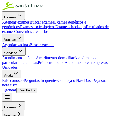
Exames
Agendar exames
Buscar exames
Exames genéticos e
genômicos
Exames toxicológicos
Exames check-ups
Resultados de
exames
Convênios atendidos
Vacinas
Agendar vacinas
Buscar vacinas
Serviços
Atendimento infantil
Atendimento domiciliar
Atendimento
particular
Para clínicas
Pré-atendimento
Atendimento em empresas
Unidades
Ajuda
Fale conosco
Perguntas frequentes
Conheça o Nav Dasa
Peça sua
nota fiscal
Agendar
Resultados
Exames
Vacinas