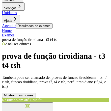
Serviços
Unidades
Ajuda
Agendar
Resultados de exames
Home
Exames
prova de função tiroidiana - t3 t4 tsh
Análises clínicas
prova de função tiroidiana - t3
t4 tsh
Também pode ser chamado de:
provas de funcao tireoideana - t3, t4
e tsh, funcao tiroidiana, prova t3, t4 e tsh, perfil tireoidiano (t3,t4, e
tsh)
Mostrar mais nomes
Resultado em até
1 dia útil