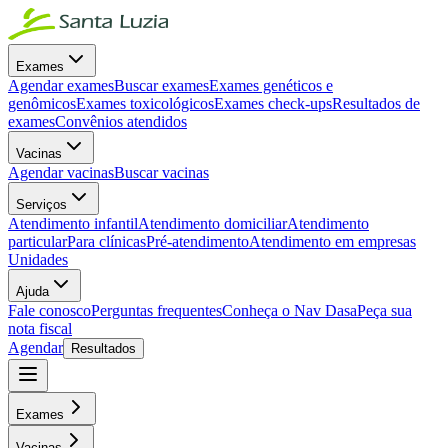
Exames
Agendar exames
Buscar exames
Exames genéticos e
genômicos
Exames toxicológicos
Exames check-ups
Resultados de
exames
Convênios atendidos
Vacinas
Agendar vacinas
Buscar vacinas
Serviços
Atendimento infantil
Atendimento domiciliar
Atendimento
particular
Para clínicas
Pré-atendimento
Atendimento em empresas
Unidades
Ajuda
Fale conosco
Perguntas frequentes
Conheça o Nav Dasa
Peça sua
nota fiscal
Agendar
Resultados
Exames
Vacinas