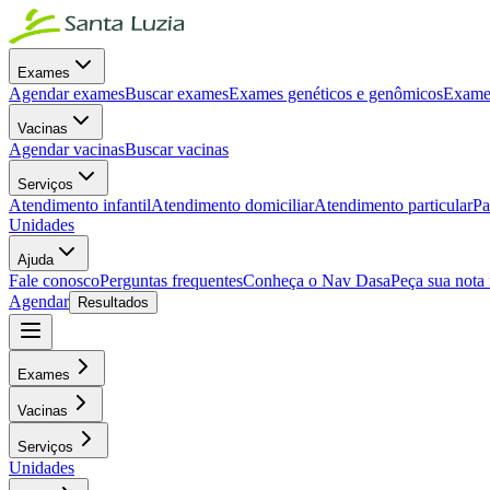
Exames
Agendar exames
Buscar exames
Exames genéticos e genômicos
Exames
Vacinas
Agendar vacinas
Buscar vacinas
Serviços
Atendimento infantil
Atendimento domiciliar
Atendimento particular
Pa
Unidades
Ajuda
Fale conosco
Perguntas frequentes
Conheça o Nav Dasa
Peça sua nota 
Agendar
Resultados
Exames
Vacinas
Serviços
Unidades