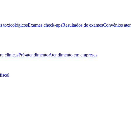
 toxicológicos
Exames check-ups
Resultados de exames
Convênios ate
ra clínicas
Pré-atendimento
Atendimento em empresas
fiscal