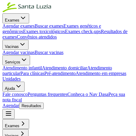
Exames
Agendar exames
Buscar exames
Exames genéticos e
genômicos
Exames toxicológicos
Exames check-ups
Resultados de
exames
Convênios atendidos
Vacinas
Agendar vacinas
Buscar vacinas
Serviços
Atendimento infantil
Atendimento domiciliar
Atendimento
particular
Para clínicas
Pré-atendimento
Atendimento em empresas
Unidades
Ajuda
Fale conosco
Perguntas frequentes
Conheça o Nav Dasa
Peça sua
nota fiscal
Agendar
Resultados
Exames
Vacinas