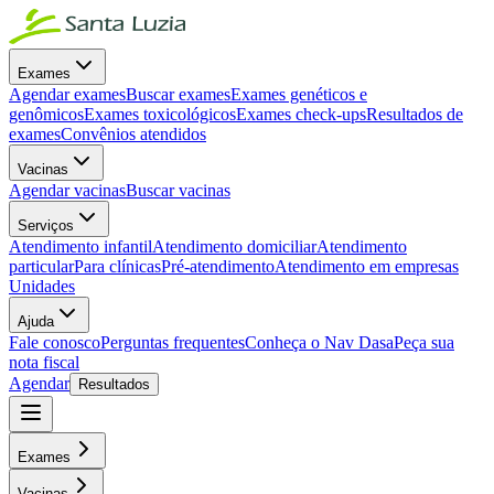
Exames
Agendar exames
Buscar exames
Exames genéticos e
genômicos
Exames toxicológicos
Exames check-ups
Resultados de
exames
Convênios atendidos
Vacinas
Agendar vacinas
Buscar vacinas
Serviços
Atendimento infantil
Atendimento domiciliar
Atendimento
particular
Para clínicas
Pré-atendimento
Atendimento em empresas
Unidades
Ajuda
Fale conosco
Perguntas frequentes
Conheça o Nav Dasa
Peça sua
nota fiscal
Agendar
Resultados
Exames
Vacinas