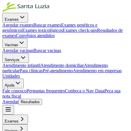
Exames
Agendar exames
Buscar exames
Exames genéticos e
genômicos
Exames toxicológicos
Exames check-ups
Resultados de
exames
Convênios atendidos
Vacinas
Agendar vacinas
Buscar vacinas
Serviços
Atendimento infantil
Atendimento domiciliar
Atendimento
particular
Para clínicas
Pré-atendimento
Atendimento em empresas
Unidades
Ajuda
Fale conosco
Perguntas frequentes
Conheça o Nav Dasa
Peça sua
nota fiscal
Agendar
Resultados
Exames
Vacinas