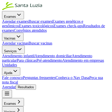
Exames
Agendar exames
Buscar exames
Exames genéticos e
genômicos
Exames toxicológicos
Exames check-ups
Resultados de
exames
Convênios atendidos
Vacinas
Agendar vacinas
Buscar vacinas
Serviços
Atendimento infantil
Atendimento domiciliar
Atendimento
particular
Para clínicas
Pré-atendimento
Atendimento em empresas
Unidades
Ajuda
Fale conosco
Perguntas frequentes
Conheça o Nav Dasa
Peça sua
nota fiscal
Agendar
Resultados
Exames
Vacinas