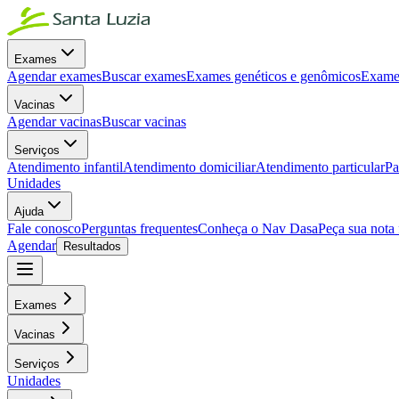
Exames
Agendar exames
Buscar exames
Exames genéticos e genômicos
Exames
Vacinas
Agendar vacinas
Buscar vacinas
Serviços
Atendimento infantil
Atendimento domiciliar
Atendimento particular
Pa
Unidades
Ajuda
Fale conosco
Perguntas frequentes
Conheça o Nav Dasa
Peça sua nota 
Agendar
Resultados
Exames
Vacinas
Serviços
Unidades