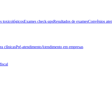
 toxicológicos
Exames check-ups
Resultados de exames
Convênios ate
ra clínicas
Pré-atendimento
Atendimento em empresas
fiscal