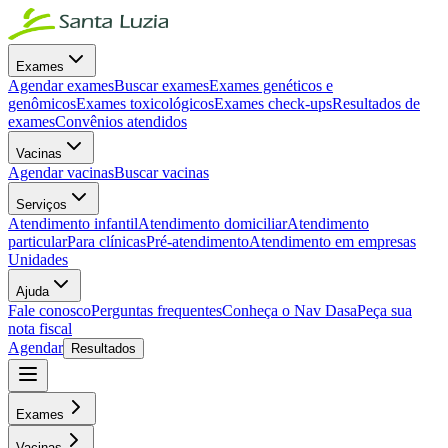
Exames
Agendar exames
Buscar exames
Exames genéticos e
genômicos
Exames toxicológicos
Exames check-ups
Resultados de
exames
Convênios atendidos
Vacinas
Agendar vacinas
Buscar vacinas
Serviços
Atendimento infantil
Atendimento domiciliar
Atendimento
particular
Para clínicas
Pré-atendimento
Atendimento em empresas
Unidades
Ajuda
Fale conosco
Perguntas frequentes
Conheça o Nav Dasa
Peça sua
nota fiscal
Agendar
Resultados
Exames
Vacinas