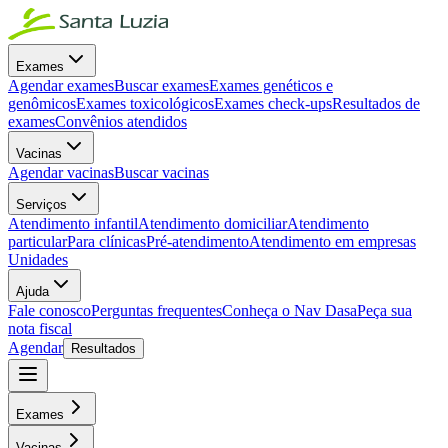
Exames
Agendar exames
Buscar exames
Exames genéticos e
genômicos
Exames toxicológicos
Exames check-ups
Resultados de
exames
Convênios atendidos
Vacinas
Agendar vacinas
Buscar vacinas
Serviços
Atendimento infantil
Atendimento domiciliar
Atendimento
particular
Para clínicas
Pré-atendimento
Atendimento em empresas
Unidades
Ajuda
Fale conosco
Perguntas frequentes
Conheça o Nav Dasa
Peça sua
nota fiscal
Agendar
Resultados
Exames
Vacinas