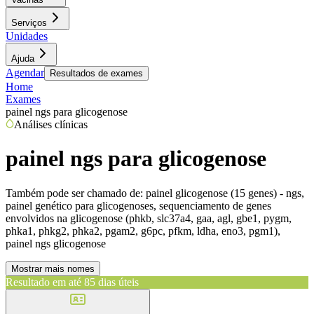
Serviços
Unidades
Ajuda
Agendar
Resultados de exames
Home
Exames
painel ngs para glicogenose
Análises clínicas
painel ngs para glicogenose
Também pode ser chamado de:
painel glicogenose (15 genes) - ngs,
painel genético para glicogenoses, sequenciamento de genes
envolvidos na glicogenose (phkb, slc37a4, gaa, agl, gbe1, pygm,
phka1, phkg2, phka2, pgam2, g6pc, pfkm, ldha, eno3, pgm1),
painel ngs glicogenose
Mostrar mais nomes
Resultado em até
85 dias úteis