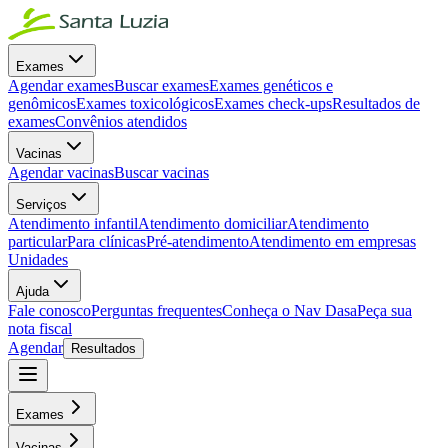
Exames
Agendar exames
Buscar exames
Exames genéticos e
genômicos
Exames toxicológicos
Exames check-ups
Resultados de
exames
Convênios atendidos
Vacinas
Agendar vacinas
Buscar vacinas
Serviços
Atendimento infantil
Atendimento domiciliar
Atendimento
particular
Para clínicas
Pré-atendimento
Atendimento em empresas
Unidades
Ajuda
Fale conosco
Perguntas frequentes
Conheça o Nav Dasa
Peça sua
nota fiscal
Agendar
Resultados
Exames
Vacinas