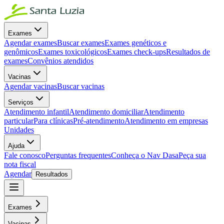
Exames
Agendar exames
Buscar exames
Exames genéticos e
genômicos
Exames toxicológicos
Exames check-ups
Resultados de
exames
Convênios atendidos
Vacinas
Agendar vacinas
Buscar vacinas
Serviços
Atendimento infantil
Atendimento domiciliar
Atendimento
particular
Para clínicas
Pré-atendimento
Atendimento em empresas
Unidades
Ajuda
Fale conosco
Perguntas frequentes
Conheça o Nav Dasa
Peça sua
nota fiscal
Agendar
Resultados
Exames
Vacinas