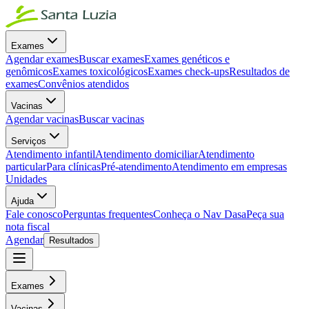
Exames
Agendar exames
Buscar exames
Exames genéticos e
genômicos
Exames toxicológicos
Exames check-ups
Resultados de
exames
Convênios atendidos
Vacinas
Agendar vacinas
Buscar vacinas
Serviços
Atendimento infantil
Atendimento domiciliar
Atendimento
particular
Para clínicas
Pré-atendimento
Atendimento em empresas
Unidades
Ajuda
Fale conosco
Perguntas frequentes
Conheça o Nav Dasa
Peça sua
nota fiscal
Agendar
Resultados
Exames
Vacinas