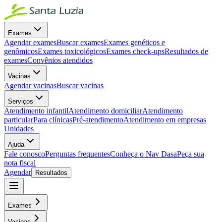
Exames
Agendar exames
Buscar exames
Exames genéticos e
genômicos
Exames toxicológicos
Exames check-ups
Resultados de
exames
Convênios atendidos
Vacinas
Agendar vacinas
Buscar vacinas
Serviços
Atendimento infantil
Atendimento domiciliar
Atendimento
particular
Para clínicas
Pré-atendimento
Atendimento em empresas
Unidades
Ajuda
Fale conosco
Perguntas frequentes
Conheça o Nav Dasa
Peça sua
nota fiscal
Agendar
Resultados
Exames
Vacinas