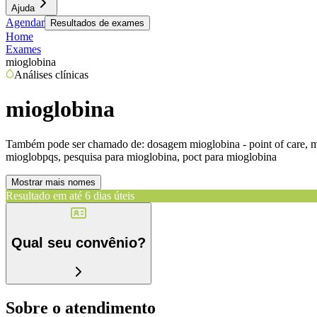
Ajuda
Agendar
Resultados de exames
Home
Exames
mioglobina
Análises clínicas
mioglobina
Também pode ser chamado de:
dosagem mioglobina - point of care, mi
mioglobpqs, pesquisa para mioglobina, poct para mioglobina
Mostrar mais nomes
Resultado em até
6 dias úteis
Qual seu convênio?
Sobre o atendimento