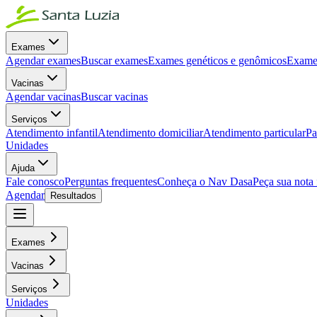
Exames
Agendar exames
Buscar exames
Exames genéticos e genômicos
Exames
Vacinas
Agendar vacinas
Buscar vacinas
Serviços
Atendimento infantil
Atendimento domiciliar
Atendimento particular
Pa
Unidades
Ajuda
Fale conosco
Perguntas frequentes
Conheça o Nav Dasa
Peça sua nota 
Agendar
Resultados
Exames
Vacinas
Serviços
Unidades