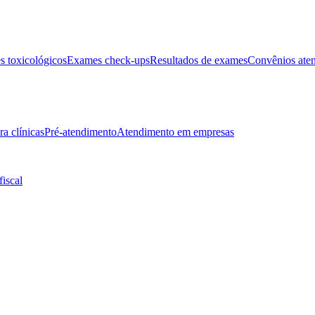
 toxicológicos
Exames check-ups
Resultados de exames
Convênios ate
ra clínicas
Pré-atendimento
Atendimento em empresas
fiscal