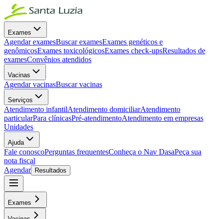
Exames
Agendar exames
Buscar exames
Exames genéticos e
genômicos
Exames toxicológicos
Exames check-ups
Resultados de
exames
Convênios atendidos
Vacinas
Agendar vacinas
Buscar vacinas
Serviços
Atendimento infantil
Atendimento domiciliar
Atendimento
particular
Para clínicas
Pré-atendimento
Atendimento em empresas
Unidades
Ajuda
Fale conosco
Perguntas frequentes
Conheça o Nav Dasa
Peça sua
nota fiscal
Agendar
Resultados
Exames
Vacinas