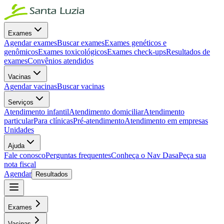
Exames
Agendar exames
Buscar exames
Exames genéticos e
genômicos
Exames toxicológicos
Exames check-ups
Resultados de
exames
Convênios atendidos
Vacinas
Agendar vacinas
Buscar vacinas
Serviços
Atendimento infantil
Atendimento domiciliar
Atendimento
particular
Para clínicas
Pré-atendimento
Atendimento em empresas
Unidades
Ajuda
Fale conosco
Perguntas frequentes
Conheça o Nav Dasa
Peça sua
nota fiscal
Agendar
Resultados
Exames
Vacinas