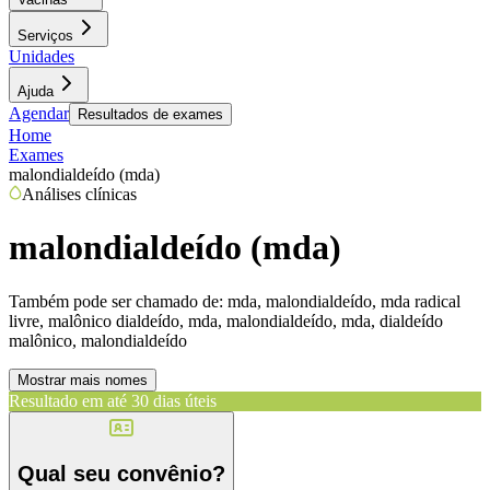
Serviços
Unidades
Ajuda
Agendar
Resultados de exames
Home
Exames
malondialdeído (mda)
Análises clínicas
malondialdeído (mda)
Também pode ser chamado de:
mda, malondialdeído, mda radical
livre, malônico dialdeído, mda, malondialdeído, mda, dialdeído
malônico, malondialdeído
Mostrar mais nomes
Resultado em até
30 dias úteis
Qual seu convênio?