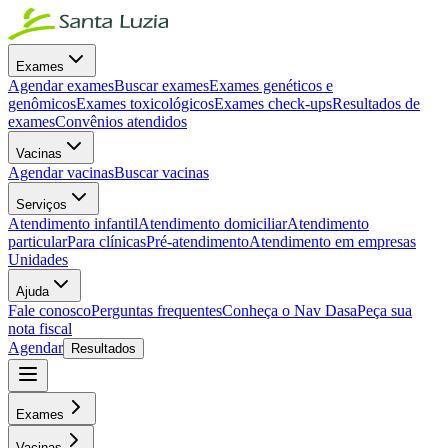
Exames
Agendar exames
Buscar exames
Exames genéticos e
genômicos
Exames toxicológicos
Exames check-ups
Resultados de
exames
Convênios atendidos
Vacinas
Agendar vacinas
Buscar vacinas
Serviços
Atendimento infantil
Atendimento domiciliar
Atendimento
particular
Para clínicas
Pré-atendimento
Atendimento em empresas
Unidades
Ajuda
Fale conosco
Perguntas frequentes
Conheça o Nav Dasa
Peça sua
nota fiscal
Agendar
Resultados
Exames
Vacinas