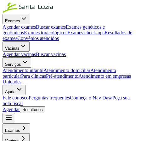
Exames
Agendar exames
Buscar exames
Exames genéticos e
genômicos
Exames toxicológicos
Exames check-ups
Resultados de
exames
Convênios atendidos
Vacinas
Agendar vacinas
Buscar vacinas
Serviços
Atendimento infantil
Atendimento domiciliar
Atendimento
particular
Para clínicas
Pré-atendimento
Atendimento em empresas
Unidades
Ajuda
Fale conosco
Perguntas frequentes
Conheça o Nav Dasa
Peça sua
nota fiscal
Agendar
Resultados
Exames
Vacinas