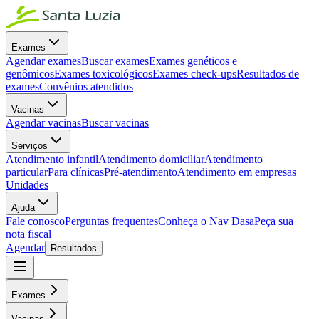
Exames
Agendar exames
Buscar exames
Exames genéticos e
genômicos
Exames toxicológicos
Exames check-ups
Resultados de
exames
Convênios atendidos
Vacinas
Agendar vacinas
Buscar vacinas
Serviços
Atendimento infantil
Atendimento domiciliar
Atendimento
particular
Para clínicas
Pré-atendimento
Atendimento em empresas
Unidades
Ajuda
Fale conosco
Perguntas frequentes
Conheça o Nav Dasa
Peça sua
nota fiscal
Agendar
Resultados
Exames
Vacinas