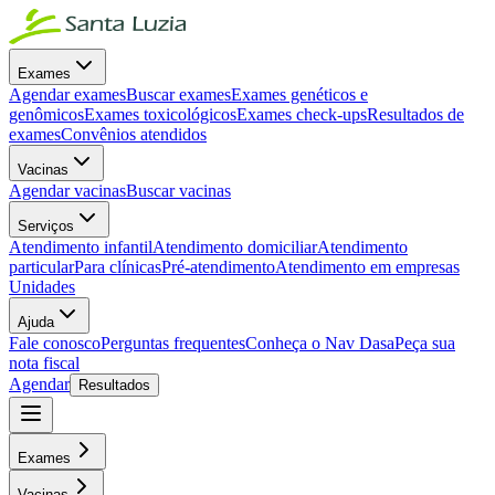
Exames
Agendar exames
Buscar exames
Exames genéticos e
genômicos
Exames toxicológicos
Exames check-ups
Resultados de
exames
Convênios atendidos
Vacinas
Agendar vacinas
Buscar vacinas
Serviços
Atendimento infantil
Atendimento domiciliar
Atendimento
particular
Para clínicas
Pré-atendimento
Atendimento em empresas
Unidades
Ajuda
Fale conosco
Perguntas frequentes
Conheça o Nav Dasa
Peça sua
nota fiscal
Agendar
Resultados
Exames
Vacinas