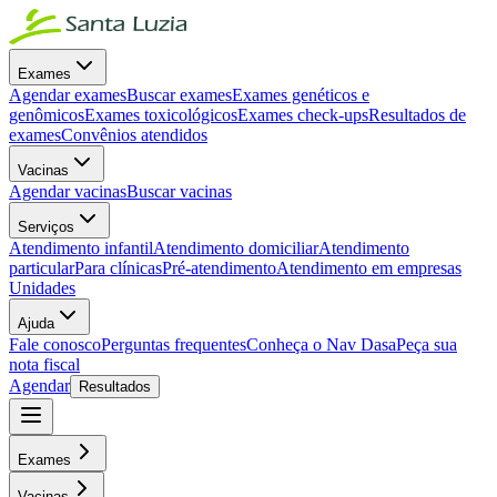
Exames
Agendar exames
Buscar exames
Exames genéticos e
genômicos
Exames toxicológicos
Exames check-ups
Resultados de
exames
Convênios atendidos
Vacinas
Agendar vacinas
Buscar vacinas
Serviços
Atendimento infantil
Atendimento domiciliar
Atendimento
particular
Para clínicas
Pré-atendimento
Atendimento em empresas
Unidades
Ajuda
Fale conosco
Perguntas frequentes
Conheça o Nav Dasa
Peça sua
nota fiscal
Agendar
Resultados
Exames
Vacinas