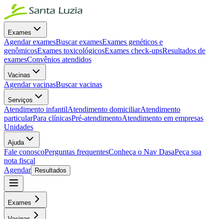
Exames
Agendar exames
Buscar exames
Exames genéticos e
genômicos
Exames toxicológicos
Exames check-ups
Resultados de
exames
Convênios atendidos
Vacinas
Agendar vacinas
Buscar vacinas
Serviços
Atendimento infantil
Atendimento domiciliar
Atendimento
particular
Para clínicas
Pré-atendimento
Atendimento em empresas
Unidades
Ajuda
Fale conosco
Perguntas frequentes
Conheça o Nav Dasa
Peça sua
nota fiscal
Agendar
Resultados
Exames
Vacinas