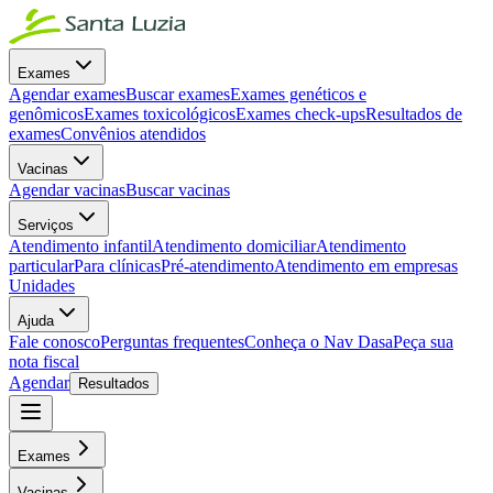
Exames
Agendar exames
Buscar exames
Exames genéticos e
genômicos
Exames toxicológicos
Exames check-ups
Resultados de
exames
Convênios atendidos
Vacinas
Agendar vacinas
Buscar vacinas
Serviços
Atendimento infantil
Atendimento domiciliar
Atendimento
particular
Para clínicas
Pré-atendimento
Atendimento em empresas
Unidades
Ajuda
Fale conosco
Perguntas frequentes
Conheça o Nav Dasa
Peça sua
nota fiscal
Agendar
Resultados
Exames
Vacinas