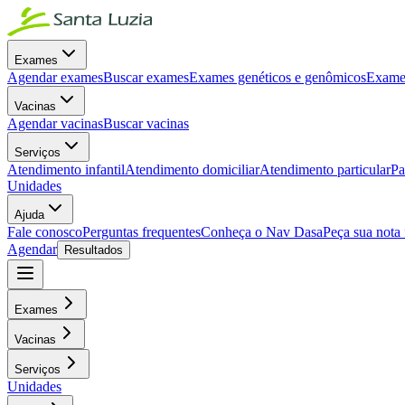
Exames
Agendar exames
Buscar exames
Exames genéticos e genômicos
Exames
Vacinas
Agendar vacinas
Buscar vacinas
Serviços
Atendimento infantil
Atendimento domiciliar
Atendimento particular
Pa
Unidades
Ajuda
Fale conosco
Perguntas frequentes
Conheça o Nav Dasa
Peça sua nota 
Agendar
Resultados
Exames
Vacinas
Serviços
Unidades