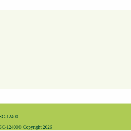
MSC-12400
MSC-12400
© Copyright
2026