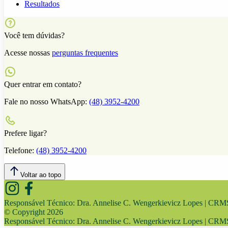
Resultados
Você tem dúvidas?
Acesse nossas
perguntas frequentes
Quer entrar em contato?
Fale no nosso WhatsApp:
(48) 3952-4200
Prefere ligar?
Telefone:
(48) 3952-4200
Voltar ao topo
Responsável Técnico:
Dra. Annelise C. Wengerkievicz Lopes | CR
© Copyright
2026
Responsável Técnico:
Dra. Annelise C. Wengerkievicz Lopes | CR