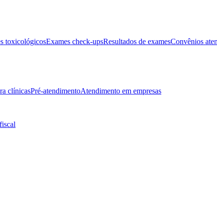
 toxicológicos
Exames check-ups
Resultados de exames
Convênios ate
ra clínicas
Pré-atendimento
Atendimento em empresas
fiscal