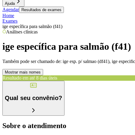
Ajuda
Agendar
Resultados de exames
Home
Exames
ige específica para salmão (f41)
Análises clínicas
ige específica para salmão (f41)
Também pode ser chamado de:
ige esp. p/ salmao (df41), ige especifi
Mostrar mais nomes
Resultado em até
8 dias úteis
Qual seu convênio?
Sobre o atendimento