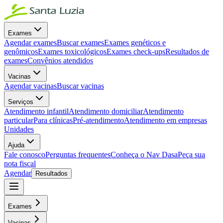
Exames
Agendar exames
Buscar exames
Exames genéticos e
genômicos
Exames toxicológicos
Exames check-ups
Resultados de
exames
Convênios atendidos
Vacinas
Agendar vacinas
Buscar vacinas
Serviços
Atendimento infantil
Atendimento domiciliar
Atendimento
particular
Para clínicas
Pré-atendimento
Atendimento em empresas
Unidades
Ajuda
Fale conosco
Perguntas frequentes
Conheça o Nav Dasa
Peça sua
nota fiscal
Agendar
Resultados
Exames
Vacinas