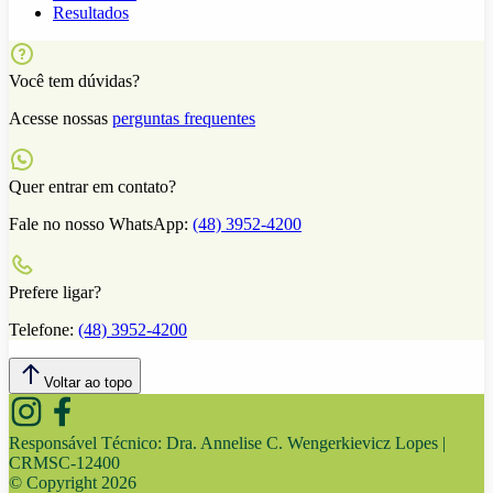
Resultados
Você tem dúvidas?
Acesse nossas
perguntas frequentes
Quer entrar em contato?
Fale no nosso WhatsApp:
(48) 3952-4200
Prefere ligar?
Telefone:
(48) 3952-4200
Voltar ao topo
Responsável Técnico:
Dra. Annelise C. Wengerkievicz Lopes |
CRMSC-12400
© Copyright
2026