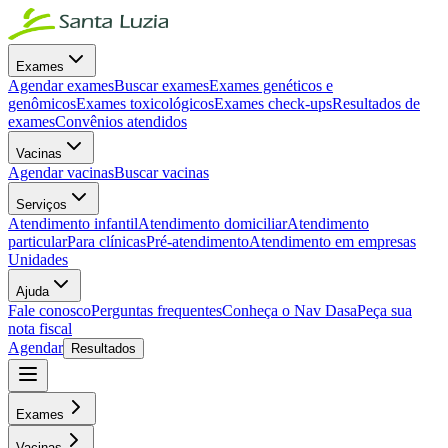
Exames
Agendar exames
Buscar exames
Exames genéticos e
genômicos
Exames toxicológicos
Exames check-ups
Resultados de
exames
Convênios atendidos
Vacinas
Agendar vacinas
Buscar vacinas
Serviços
Atendimento infantil
Atendimento domiciliar
Atendimento
particular
Para clínicas
Pré-atendimento
Atendimento em empresas
Unidades
Ajuda
Fale conosco
Perguntas frequentes
Conheça o Nav Dasa
Peça sua
nota fiscal
Agendar
Resultados
Exames
Vacinas