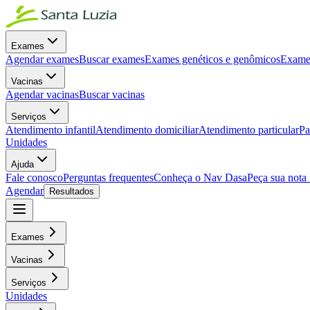
Exames
Agendar exames
Buscar exames
Exames genéticos e genômicos
Exames
Vacinas
Agendar vacinas
Buscar vacinas
Serviços
Atendimento infantil
Atendimento domiciliar
Atendimento particular
Pa
Unidades
Ajuda
Fale conosco
Perguntas frequentes
Conheça o Nav Dasa
Peça sua nota 
Agendar
Resultados
Exames
Vacinas
Serviços
Unidades