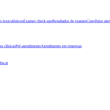
 toxicológicos
Exames check-ups
Resultados de exames
Convênios ate
ra clínicas
Pré-atendimento
Atendimento em empresas
fiscal