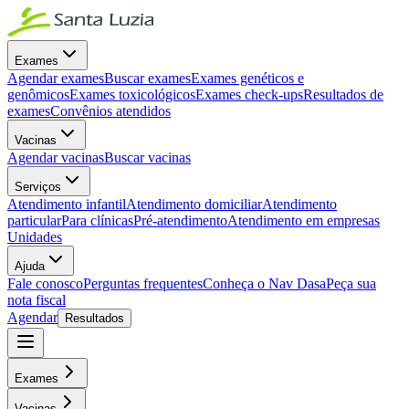
Exames
Agendar exames
Buscar exames
Exames genéticos e
genômicos
Exames toxicológicos
Exames check-ups
Resultados de
exames
Convênios atendidos
Vacinas
Agendar vacinas
Buscar vacinas
Serviços
Atendimento infantil
Atendimento domiciliar
Atendimento
particular
Para clínicas
Pré-atendimento
Atendimento em empresas
Unidades
Ajuda
Fale conosco
Perguntas frequentes
Conheça o Nav Dasa
Peça sua
nota fiscal
Agendar
Resultados
Exames
Vacinas