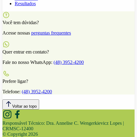
Resultados
Você tem dúvidas?
Acesse nossas
perguntas frequentes
Quer entrar em contato?
Fale no nosso WhatsApp:
(48) 3952-4200
Prefere ligar?
Telefone:
(48) 3952-4200
Voltar ao topo
Responsável Técnico:
Dra. Annelise C. Wengerkievicz Lopes |
CRMSC-12400
© Copyright
2026