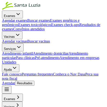
Exames
Agendar exames
Buscar exames
Exames genéticos e
genômicos
Exames toxicológicos
Exames check-ups
Resultados de
exames
Convênios atendidos
Vacinas
Agendar vacinas
Buscar vacinas
Serviços
Atendimento infantil
Atendimento domiciliar
Atendimento
particular
Para clínicas
Pré-atendimento
Atendimento em empresas
Unidades
Ajuda
Fale conosco
Perguntas frequentes
Conheça o Nav Dasa
Peça sua
nota fiscal
Agendar
Resultados
Exames
Vacinas