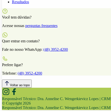
Resultados
Você tem dúvidas?
Acesse nossas
perguntas frequentes
Quer entrar em contato?
Fale no nosso WhatsApp:
(48) 3952-4200
Prefere ligar?
Telefone:
(48) 3952-4200
Voltar ao topo
Responsável Técnico:
Dra. Annelise C. Wengerkievicz Lopes | CR
© Copyright
2026
Responsável Técnico:
Dra. Annelise C. Wengerkievicz Lopes | CR