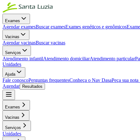
Exames
Agendar exames
Buscar exames
Exames genéticos e genômicos
Exames
Vacinas
Agendar vacinas
Buscar vacinas
Serviços
Atendimento infantil
Atendimento domiciliar
Atendimento particular
Pa
Unidades
Ajuda
Fale conosco
Perguntas frequentes
Conheça o Nav Dasa
Peça sua nota 
Agendar
Resultados
Exames
Vacinas
Serviços
Unidades