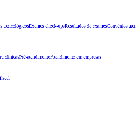
 toxicológicos
Exames check-ups
Resultados de exames
Convênios ate
ra clínicas
Pré-atendimento
Atendimento em empresas
fiscal