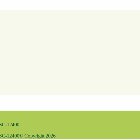
MSC-12400
MSC-12400
© Copyright
2026