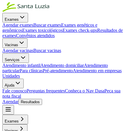
Exames
Agendar exames
Buscar exames
Exames genéticos e
genômicos
Exames toxicológicos
Exames check-ups
Resultados de
exames
Convênios atendidos
Vacinas
Agendar vacinas
Buscar vacinas
Serviços
Atendimento infantil
Atendimento domiciliar
Atendimento
particular
Para clínicas
Pré-atendimento
Atendimento em empresas
Unidades
Ajuda
Fale conosco
Perguntas frequentes
Conheça o Nav Dasa
Peça sua
nota fiscal
Agendar
Resultados
Exames
Vacinas