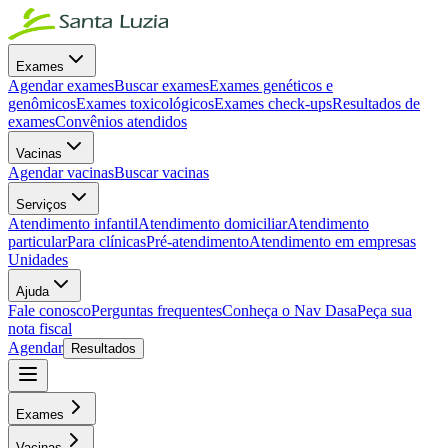
Exames
Agendar exames
Buscar exames
Exames genéticos e
genômicos
Exames toxicológicos
Exames check-ups
Resultados de
exames
Convênios atendidos
Vacinas
Agendar vacinas
Buscar vacinas
Serviços
Atendimento infantil
Atendimento domiciliar
Atendimento
particular
Para clínicas
Pré-atendimento
Atendimento em empresas
Unidades
Ajuda
Fale conosco
Perguntas frequentes
Conheça o Nav Dasa
Peça sua
nota fiscal
Agendar
Resultados
Exames
Vacinas