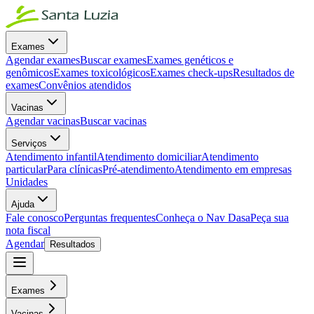
Exames
Agendar exames
Buscar exames
Exames genéticos e
genômicos
Exames toxicológicos
Exames check-ups
Resultados de
exames
Convênios atendidos
Vacinas
Agendar vacinas
Buscar vacinas
Serviços
Atendimento infantil
Atendimento domiciliar
Atendimento
particular
Para clínicas
Pré-atendimento
Atendimento em empresas
Unidades
Ajuda
Fale conosco
Perguntas frequentes
Conheça o Nav Dasa
Peça sua
nota fiscal
Agendar
Resultados
Exames
Vacinas