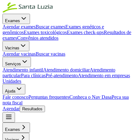
Exames
Agendar exames
Buscar exames
Exames genéticos e
genômicos
Exames toxicológicos
Exames check-ups
Resultados de
exames
Convênios atendidos
Vacinas
Agendar vacinas
Buscar vacinas
Serviços
Atendimento infantil
Atendimento domiciliar
Atendimento
particular
Para clínicas
Pré-atendimento
Atendimento em empresas
Unidades
Ajuda
Fale conosco
Perguntas frequentes
Conheça o Nav Dasa
Peça sua
nota fiscal
Agendar
Resultados
Exames
Vacinas