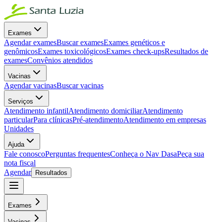
Exames
Agendar exames
Buscar exames
Exames genéticos e
genômicos
Exames toxicológicos
Exames check-ups
Resultados de
exames
Convênios atendidos
Vacinas
Agendar vacinas
Buscar vacinas
Serviços
Atendimento infantil
Atendimento domiciliar
Atendimento
particular
Para clínicas
Pré-atendimento
Atendimento em empresas
Unidades
Ajuda
Fale conosco
Perguntas frequentes
Conheça o Nav Dasa
Peça sua
nota fiscal
Agendar
Resultados
Exames
Vacinas